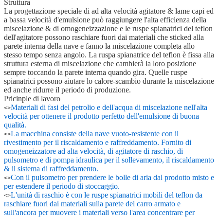
Struttura
La progettazione speciale di ad alta velocità agitatore & lame capi ed
a bassa velocità d'emulsione può raggiungere l'alta efficienza della
miscelazione & di omogeneizzazione e le ruspe spianatrici del teflon
dell'agitatore possono raschiare fuori dai materiali che sticked alla
parete interna della nave e fanno la miscelazione completa allo
stesso tempo senza angolo. La ruspa spianatrice del teflon è fissa alla
struttura esterna di miscelazione che cambierà la loro posizione
sempre toccando la parete interna quando gira. Quelle ruspe
spianatrici possono aiutare lo calore-scambio durante la miscelazione
ed anche ridurre il periodo di produzione.
Pricinple di lavoro
Materiali di fasi del petrolio e dell'acqua di miscelazione nell'alta
<>
velocità per ottenere il prodotto perfetto dell'emulsione di buona
qualità.
La macchina consiste della nave vuoto-resistente con il
<>
rivestimento per il riscaldamento e raffreddamento. Fornito di
omogeneizzatore ad alta velocità, di agitatore di raschio, di
pulsometro e di pompa idraulica per il sollevamento, il riscaldamento
& il sistema di raffreddamento.
Con il pulsometro per prendere le bolle di aria dal prodotto misto e
<>
per estendere il periodo di stoccaggio.
L'unità di raschio è con le ruspe spianatrici mobili del teflon da
<>
raschiare fuori dai materiali sulla parete del carro armato e
sull'ancora per muovere i materiali verso l'area concentrare per