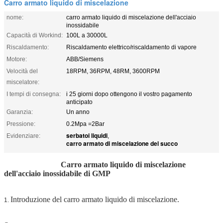
Carro armato liquido di miscelazione
nome:
carro armato liquido di miscelazione dell'acciaio
inossidabile
Capacità di Workind:
100L a 30000L
Riscaldamento:
Riscaldamento elettrico/riscaldamento di vapore
Motore:
ABB/Siemens
Velocità del
18RPM, 36RPM, 48RM, 3600RPM
miscelatore:
I tempi di consegna:
i 25 giorni dopo ottengono il vostro pagamento
anticipato
Garanzia:
Un anno
Pressione:
0.2Mpa =2Bar
serbatoi liquidi
Evidenziare:
,
carro armato di miscelazione del succo
Carro armato liquido di miscelazione
dell'acciaio inossidabile di GMP
Introduzione del carro armato liquido di miscelazione.
1.