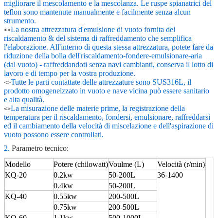
migliorare il mescolamento e la mescolanza. Le ruspe spianatrici del
teflon sono mantenute manualmente e facilmente senza alcun
strumento.
La nostra attrezzatura d'emulsione di vuoto fornita del
<>
riscaldamento & del sistema di raffreddamento che semplifica
l'elaborazione. All'interno di questa stessa attrezzatura, potete fare da
riduzione della bolla dell'riscaldamento-fondere-emulsionare-aria
(dal vuoto) - raffreddandoti senza navi cambianti, conserva il lotto di
lavoro e di tempo per la vostra produzione.
Tutte le parti contattate delle attrezzature sono SUS316L, il
<>
prodotto omogeneizzato in vuoto e nave vicina può essere sanitario
e alta qualità.
La misurazione delle materie prime, la registrazione della
<>
temperatura per il riscaldamento, fondersi, emulsionare, raffreddarsi
ed il cambiamento della velocità di miscelazione e dell'aspirazione di
vuoto possono essere controllati.
2.
Parametro tecnico:
Modello
Potere (chilowatt)
Voulme (L)
Velocità (r/min)
KQ-20
0.2kw
50-200L
36-1400
0.4kw
50-200L
KQ-40
0.55kw
200-500L
0.75kw
200-500L
KQ-60
1.1kw
500-1000L