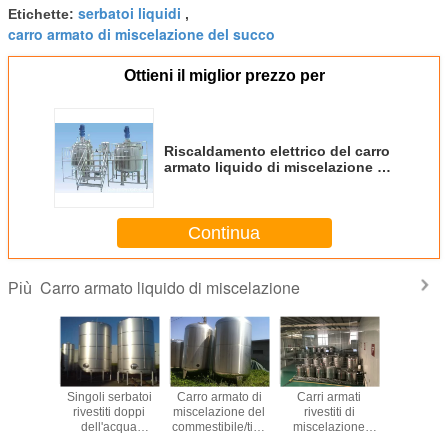
serbatoi liquidi
Etichette:
,
carro armato di miscelazione del succo
Ottieni il miglior prezzo per
Riscaldamento elettrico del carro
armato liquido di miscelazione di
GMP/riscaldamento di vapore per
la medicina delle droghe
Continua
Carro armato liquido di miscelazione
Più
armato
Singoli serbatoi
Carro armato di
Carri armati
carro a
nitario di
rivestiti doppi
miscelazione del
rivestiti di
liquid
azione,
dell'acqua
commestibile/tino
miscelazione
miscelazi
armato
dell'acciaio
di fermentazione
dell'acciaio
1000L 